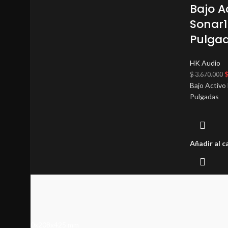
Bajo A
Sonar1
Pulga
HK Audio
$
3.670.000
Bajo Activo
Pulgadas
Añadir al c
XS
S
M
L
360x208x425 mm