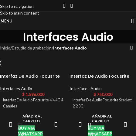
Skip to navigation
Skip to main content
MENU
Interfaces Audio
Inicio
/
Estudio de grabación
/
Interfaces Audio
Interfaz De Audio Focusrite
Interfaz De Audio Focusrite
4i4 4G 4 Canales
Scarlett 2i2 3G
Interfaces Audio
Interfaces Audio
$
1.596.000
$
750.000
Interfaz De Audio Focusrite 4i4 4G 4
Interfaz De Audio Focusrite Scarlett
Canales
2i2 3G
AÑADIR AL
AÑADIR AL
CARRITO
CARRITO
BUY VIA
BUY VIA
WHATSAPP
WHATSAPP