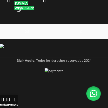
BUY VIA
WHATSAPP
XS
S
Blair Audio.
Todos los derechos reservados
2024
Home
Shop
Cart
My account