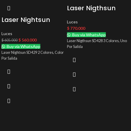
Laser Nigthsun
SD428 3 Colores,
Laser Nightsun
Luces
Uno Por Salida
SD429 2 Colores,
$
770.000
Luces
Buy via WhatsApp
Color Por Salida
$
560.000
$
605.000
Laser Nigthsun SD428 3 Colores, Uno
Buy via WhatsApp
Por Salida
Laser Nightsun SD429 2 Colores, Color
Por Salida