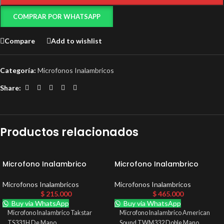
COMPRAR POR WHATSAPP
Compare
Add to wishlist
Categoría:
Microfonos Inalambricos
Share:
Productos relacionados
Microfono Inalambrico
Microfono Inalambrico
Takstar TS331H De Mano
American Sound TWM332
Microfonos Inalambricos
Microfonos Inalambricos
$
215.000
$
465.000
Buy via WhatsApp
Buy via WhatsApp
Microfono Inalambrico Takstar
Microfono Inalambrico American
TS331H De Mano
Sound TWM332 Doble Mano